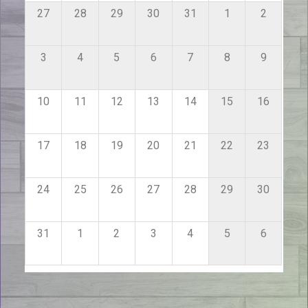
27
28
29
30
31
1
2
3
4
5
6
7
8
9
10
11
12
13
14
15
16
17
18
19
20
21
22
23
24
25
26
27
28
29
30
31
1
2
3
4
5
6