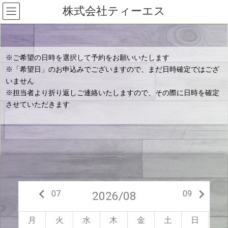
株式会社ティーエス
※ご希望の日時を選択して予約をお願いいたします
※「希望日」のお申込みでございますので、まだ日時確定ではござ
いません
※担当者より折り返しご連絡いたしますので、その際に日時を確定
させていただきます
keyboard_arrow_left
keyboard_arrow_right
07
09
2026/08
月
火
水
木
金
土
日